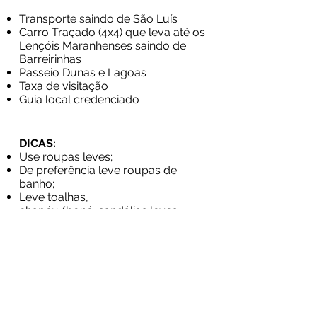
Transporte saindo de São Luís
Carro Traçado (4x4) que leva até os
Lençóis Maranhenses saindo de
Barreirinhas
Passeio Dunas e Lagoas
Taxa de visitação
Guia local credenciado
DICAS:
Use roupas leves;
De preferência leve roupas de
banho;
Leve toalhas,
chapéu/boné, sandálias leves,
protetor solar e óculos escuros;
NÃO É PERMITIDO BEBIDAS
ALCOÓLICAS NOS LENÇÓIS NEM
NAS DEPENDÊNCIAS DO VEÍCULO
DE TRANSPORTE.